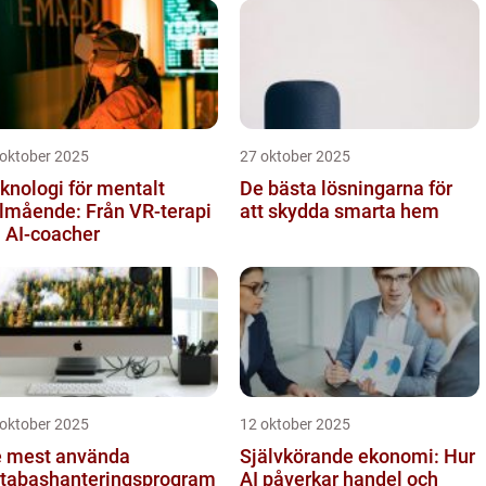
 oktober 2025
27 oktober 2025
knologi för mentalt
De bästa lösningarna för
lmående: Från VR-terapi
att skydda smarta hem
ll AI-coacher
 oktober 2025
12 oktober 2025
 mest använda
Självkörande ekonomi: Hur
tabashanteringsprogram
AI påverkar handel och