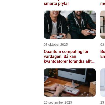
smarta prylar
m
08 oktober 2025
03
Quantum computing för
Bo
vardagen: Så kan
En
kvantdatorer förändra allt
från spel till sjukvård
26 september 2025
23