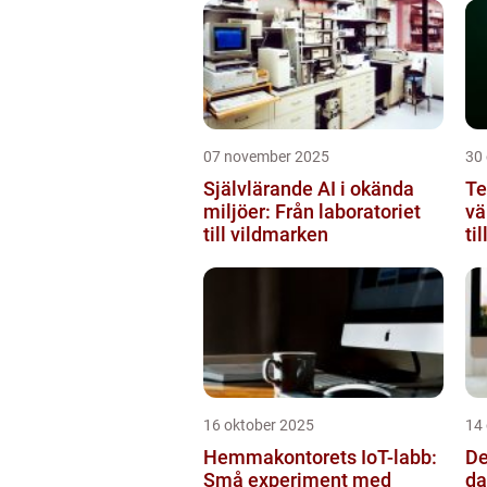
07 november 2025
30
Självlärande AI i okända
Te
miljöer: Från laboratoriet
vä
till vildmarken
ti
16 oktober 2025
14
Hemmakontorets IoT-labb:
De
Små experiment med
da