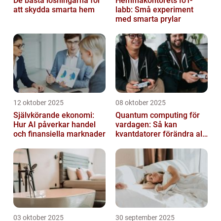
De bästa lösningarna för
Hemmakontorets IoT-
att skydda smarta hem
labb: Små experiment
med smarta prylar
12 oktober 2025
08 oktober 2025
Självkörande ekonomi:
Quantum computing för
Hur AI påverkar handel
vardagen: Så kan
och finansiella marknader
kvantdatorer förändra allt
från spel till sjukvård
03 oktober 2025
30 september 2025