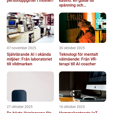
personuppgifter i molnet?
kasino: en guide till
spänning och
underhållning
07 november 2025
30 oktober 2025
Självlärande AI i okända
Teknologi för mentalt
miljöer: Från laboratoriet
välmående: Från VR-
till vildmarken
terapi till AI-coacher
27 oktober 2025
16 oktober 2025