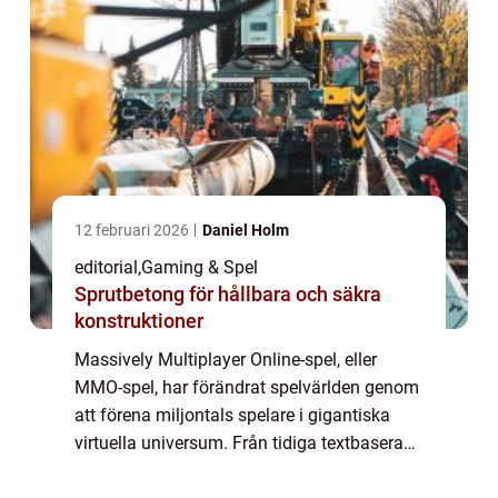
12 februari 2026
Daniel Holm
editorial
,
Gaming & Spel
Sprutbetong för hållbara och säkra
konstruktioner
Massively Multiplayer Online-spel, eller
MMO-spel, har förändrat spelvärlden genom
att förena miljontals spelare i gigantiska
virtuella universum. Från tidiga textbaserade
världar till dagens grafiskt avancerade och