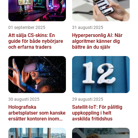
01 september 2025
31 augusti 2025
Att sälja CS-skins: En
Hyperpersonlig AI: När
guide för både nybörjare
algoritmer känner dig
och erfarna traders
bättre än du själv
30 augusti 2025
29 augusti 2025
Holografiska
Satellit‑IoT: För pålitlig
arbetsplatser som kanske
uppkoppling i helt
ersätter kontoren inom
avskilda fritidshus
fem år