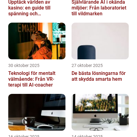
Upptäck världen av
Självlärande AI i okända
kasino: en guide till
miljöer: Från laboratoriet
spänning och
till vildmarken
underhållning
30 oktober 2025
27 oktober 2025
Teknologi för mentalt
De bästa lösningarna för
välmående: Från VR-
att skydda smarta hem
terapi till AI-coacher
16 oktober 2025
14 oktober 2025