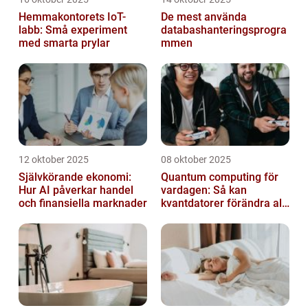
Hemmakontorets IoT-
De mest använda
labb: Små experiment
databashanteringsprogra
med smarta prylar
mmen
12 oktober 2025
08 oktober 2025
Självkörande ekonomi:
Quantum computing för
Hur AI påverkar handel
vardagen: Så kan
och finansiella marknader
kvantdatorer förändra allt
från spel till sjukvård