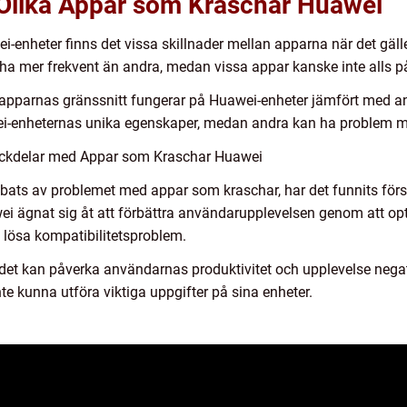
 Olika Appar som Kraschar Huawei
i-enheter finns det vissa skillnader mellan apparna när det gäl
ha mer frekvent än andra, medan vissa appar kanske inte alls p
r apparnas gränssnitt fungerar på Huawei-enheter jämfört med a
i-enheternas unika egenskaper, medan andra kan ha problem me
ackdelar med Appar som Kraschar Huawei
ts av problemet med appar som kraschar, har det funnits försö
i ägnat sig åt att förbättra användarupplevelsen genom att op
 lösa kompatibilitetsproblem.
det kan påverka användarnas produktivitet och upplevelse nega
nte kunna utföra viktiga uppgifter på sina enheter.