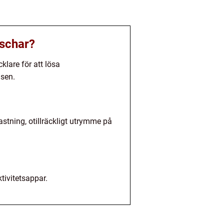
aschar?
lare för att lösa
lsen.
tning, otillräckligt utrymme på
tivitetsappar.