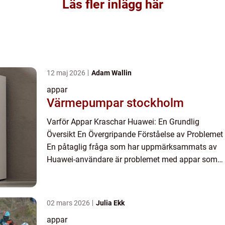
Läs fler inlägg här
12 maj 2026
Adam Wallin
appar
Värmepumpar stockholm
Varför Appar Kraschar Huawei: En Grundlig
Översikt En Övergripande Förståelse av Problemet
En påtaglig fråga som har uppmärksammats av
Huawei-användare är problemet med appar som
kraschar på deras enheter. Detta innebär att appar
slutar fungera ovänt...
02 mars 2026
Julia Ekk
appar