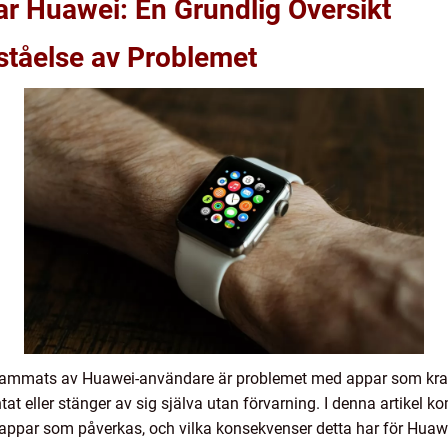
r Huawei: En Grundlig Översikt
ståelse av Problemet
ammats av Huawei-användare är problemet med appar som krasc
tat eller stänger av sig själva utan förvarning. I denna artikel 
v appar som påverkas, och vilka konsekvenser detta har för Hua