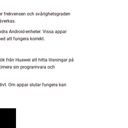
ler frekvensen och svårighetsgraden
åverkas.
ndra Android-enheter. Vissa appar
d att fungera korrekt.
k från Huawei att hitta lösningar på
timera sin programvara och
tivt. Om appar slutar fungera kan