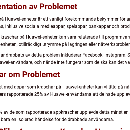
ntation av Problemet
 Huawei-enheter är ett vanligt förekommande bekymmer för anv
s, inklusive sociala medieappar, spelappar, bankappar och produ
r kraschar på Huawei-enheter kan vara relaterade till programvar
enheten, otillräckligt utrymme på lagringen eller nätverksproble
r drabbats av detta problem inkluderar Facebook, Instagram, 
awei-användare, och när de inte fungerar som de ska kan det va
gar om Problemet
met med appar som kraschar på Huawei-enheter kan vi titta på nå
rs rapporterade 25% av Huawei-användarna att de hade upplevt
 av de som rapporterade appkrascher upplevde detta minst en gå
bara en isolerad händelse för de drabbade användarna.