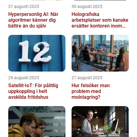
31 augusti 2025
30 augusti 2025
Hyperpersonlig AI: När
Holografiska
algoritmer känner dig
arbetsplatser som kanske
bättre än du själv
ersätter kontoren inom
fem år
29 augusti 2025
27 augusti 2025
Satellit‑IoT: För pålitlig
Hur felsöker man
uppkoppling i helt
problem med
avskilda fritidshus
molnlagring?