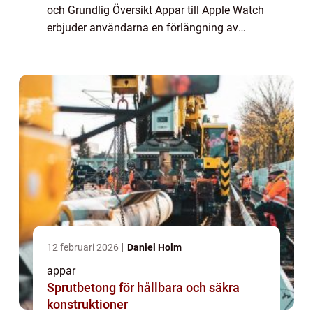
och Grundlig Översikt Appar till Apple Watch
erbjuder användarna en förlängning av
deras mobiltelefon och en smidig
accesspunkt till funktioner och tjänster
direkt på sin h...
12 februari 2026
Daniel Holm
appar
Sprutbetong för hållbara och säkra
konstruktioner