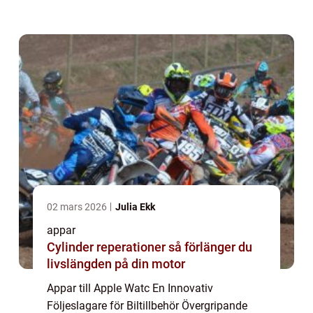
deras mobiltelefon och en smidig
accesspunkt till funktioner och tjänster
direkt på sin h...
02 mars 2026
Julia Ekk
appar
Cylinder reperationer så förlänger du
livslängden på din motor
Appar till Apple Watc En Innovativ
Följeslagare för Biltillbehör Övergripande