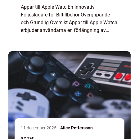
Appar till Apple Watc En Innovativ
Följeslagare för Biltillbehör Övergripande
och Grundlig Översikt Appar till Apple Watch
erbjuder användarna en förlängning av
deras mobiltelefon och en smidig
accesspunkt till funktioner och tjänster
direkt på sin h...
11 december 2025
Alice Pettersson
appar