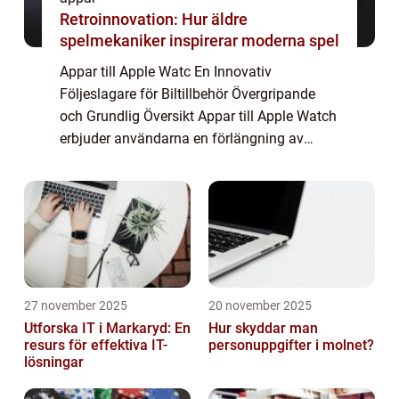
Retroinnovation: Hur äldre
spelmekaniker inspirerar moderna spel
Appar till Apple Watc En Innovativ
Följeslagare för Biltillbehör Övergripande
och Grundlig Översikt Appar till Apple Watch
erbjuder användarna en förlängning av
deras mobiltelefon och en smidig
accesspunkt till funktioner och tjänster
direkt på sin h...
27 november 2025
20 november 2025
Utforska IT i Markaryd: En
Hur skyddar man
resurs för effektiva IT-
personuppgifter i molnet?
lösningar