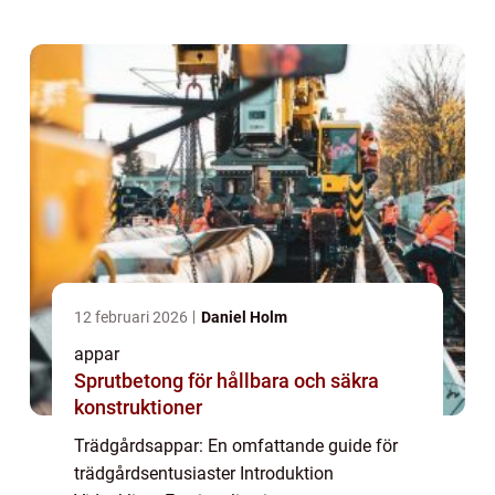
Trädgårdsappar är digitala verktyg som
utformats för att hjälpa trädgård...
12 februari 2026
Daniel Holm
appar
Sprutbetong för hållbara och säkra
konstruktioner
Trädgårdsappar: En omfattande guide för
trädgårdsentusiaster Introduktion