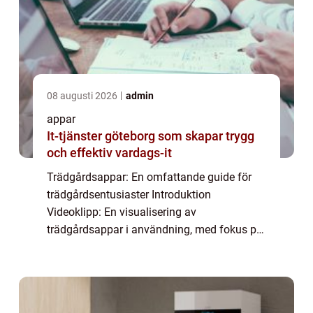
08 augusti 2026
admin
appar
It-tjänster göteborg som skapar trygg
och effektiv vardags-it
Trädgårdsappar: En omfattande guide för
trädgårdsentusiaster Introduktion
Videoklipp: En visualisering av
trädgårdsappar i användning, med fokus på
olika funktioner och fördelar
Trädgårdsappar är digitala verktyg som
utformats för att hjälpa trädgård...