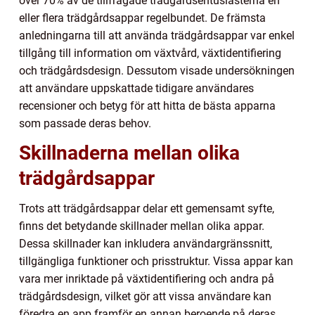
över 70% av de tillfrågade trädgårdsentusiasterna en
eller flera trädgårdsappar regelbundet. De främsta
anledningarna till att använda trädgårdsappar var enkel
tillgång till information om växtvård, växtidentifiering
och trädgårdsdesign. Dessutom visade undersökningen
att användare uppskattade tidigare användares
recensioner och betyg för att hitta de bästa apparna
som passade deras behov.
Skillnaderna mellan olika
trädgårdsappar
Trots att trädgårdsappar delar ett gemensamt syfte,
finns det betydande skillnader mellan olika appar.
Dessa skillnader kan inkludera användargränssnitt,
tillgängliga funktioner och prisstruktur. Vissa appar kan
vara mer inriktade på växtidentifiering och andra på
trädgårdsdesign, vilket gör att vissa användare kan
föredra en app framför en annan beroende på deras