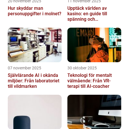
20 november 2025
11 november 2025
Hur skyddar man
Upptäck världen av
personuppgifter i molnet?
kasino: en guide till
spänning och
underhållning
07 november 2025
30 oktober 2025
Självlärande AI i okända
Teknologi för mentalt
miljöer: Från laboratoriet
välmående: Från VR-
till vildmarken
terapi till AI-coacher