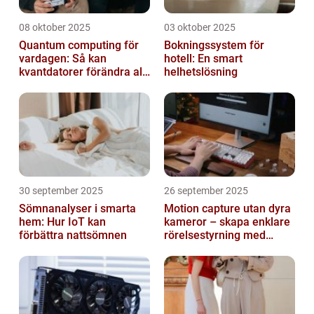
08 oktober 2025
03 oktober 2025
Quantum computing för
Bokningssystem för
vardagen: Så kan
hotell: En smart
kvantdatorer förändra allt
helhetslösning
från spel till sjukvård
30 september 2025
26 september 2025
Sömnanalyser i smarta
Motion capture utan dyra
hem: Hur IoT kan
kameror – skapa enklare
förbättra nattsömnen
rörelsestyrning med
billiga sensorer