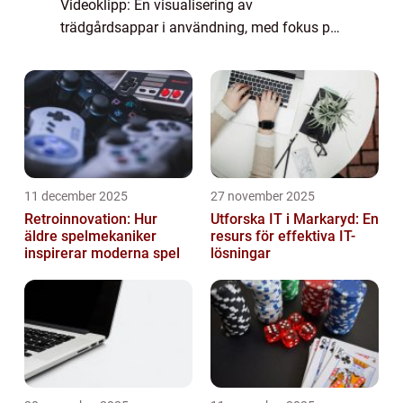
Videoklipp: En visualisering av
trädgårdsappar i användning, med fokus på
olika funktioner och fördelar
Trädgårdsappar är digitala verktyg som
utformats för att hjälpa trädgård...
11 december 2025
27 november 2025
Retroinnovation: Hur
Utforska IT i Markaryd: En
äldre spelmekaniker
resurs för effektiva IT-
inspirerar moderna spel
lösningar