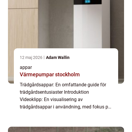
12 maj 2026
Adam Wallin
appar
Värmepumpar stockholm
Trädgårdsappar: En omfattande guide för
trädgårdsentusiaster Introduktion
Videoklipp: En visualisering av
trädgårdsappar i användning, med fokus på
olika funktioner och fördelar
Trädgårdsappar är digitala verktyg som
utformats för att hjälpa trädgård...