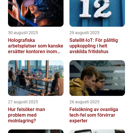
30 augusti 2025
29 augusti 2025
Holografiska
Satellit‑IoT: För pålitlig
arbetsplatser som kanske
uppkoppling i helt
ersätter kontoren inom
avskilda fritidshus
fem år
27 augusti 2025
26 augusti 2025
Hur felsöker man
Felsökning av ovanliga
problem med
tech‑fel som förvirrar
molnlagring?
experter