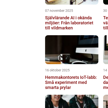
07 november 2025
30
Självlärande AI i okända
Te
miljöer: Från laboratoriet
vä
till vildmarken
ti
16 oktober 2025
14
Hemmakontorets IoT-labb:
De
Små experiment med
da
smarta prylar
m