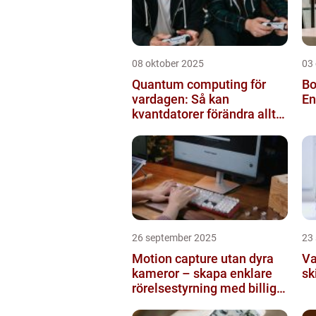
08 oktober 2025
03
Quantum computing för
Bo
vardagen: Så kan
En
kvantdatorer förändra allt
från spel till sjukvård
26 september 2025
23
Motion capture utan dyra
Va
kameror – skapa enklare
sk
rörelsestyrning med billiga
sensorer