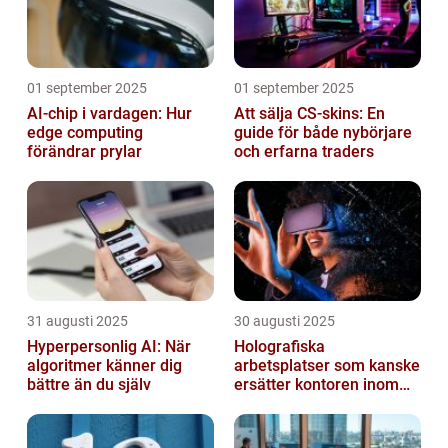
01 september 2025
01 september 2025
AI-chip i vardagen: Hur
Att sälja CS-skins: En
edge computing
guide för både nybörjare
förändrar prylar
och erfarna traders
31 augusti 2025
30 augusti 2025
Hyperpersonlig AI: När
Holografiska
algoritmer känner dig
arbetsplatser som kanske
bättre än du själv
ersätter kontoren inom
fem år