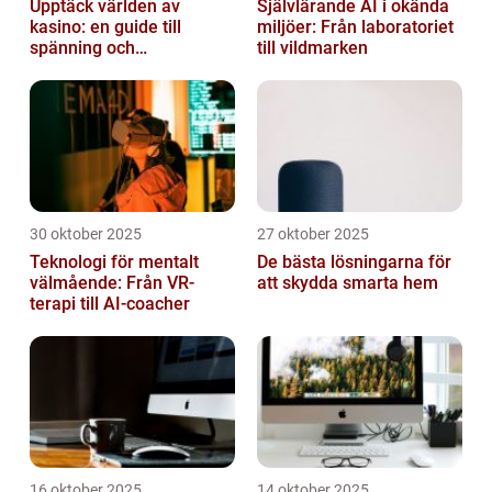
Upptäck världen av
Självlärande AI i okända
kasino: en guide till
miljöer: Från laboratoriet
spänning och
till vildmarken
underhållning
30 oktober 2025
27 oktober 2025
Teknologi för mentalt
De bästa lösningarna för
välmående: Från VR-
att skydda smarta hem
terapi till AI-coacher
16 oktober 2025
14 oktober 2025