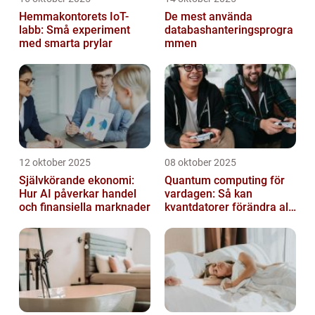
Hemmakontorets IoT-
De mest använda
labb: Små experiment
databashanteringsprogra
med smarta prylar
mmen
12 oktober 2025
08 oktober 2025
Självkörande ekonomi:
Quantum computing för
Hur AI påverkar handel
vardagen: Så kan
och finansiella marknader
kvantdatorer förändra allt
från spel till sjukvård