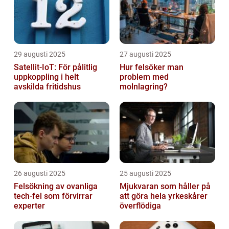
29 augusti 2025
27 augusti 2025
Satellit‑IoT: För pålitlig
Hur felsöker man
uppkoppling i helt
problem med
avskilda fritidshus
molnlagring?
26 augusti 2025
25 augusti 2025
Felsökning av ovanliga
Mjukvaran som håller på
tech‑fel som förvirrar
att göra hela yrkeskårer
experter
överflödiga