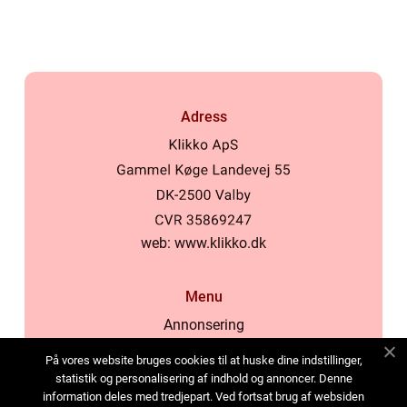
Adress
web:
www.klikko.dk
Menu
Annonsering
Om oss
På vores website bruges cookies til at huske dine indstillinger,
Cookies
statistik og personalisering af indhold og annoncer. Denne
information deles med tredjepart. Ved fortsat brug af websiden
Kontakta oss