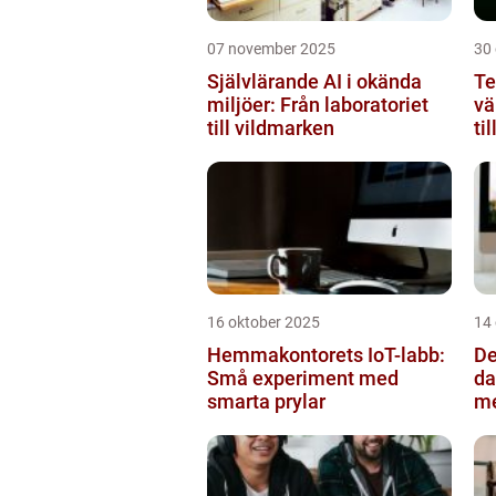
07 november 2025
30
Självlärande AI i okända
Te
miljöer: Från laboratoriet
vä
till vildmarken
ti
16 oktober 2025
14
Hemmakontorets IoT-labb:
De
Små experiment med
da
smarta prylar
m