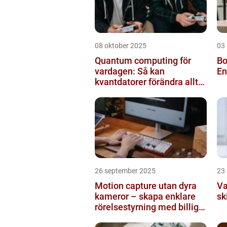
08 oktober 2025
03
Quantum computing för
Bo
vardagen: Så kan
En
kvantdatorer förändra allt
från spel till sjukvård
26 september 2025
23
Motion capture utan dyra
Va
kameror – skapa enklare
sk
rörelsestyrning med billiga
sensorer