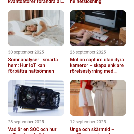
kvantdatorer förändra allt
helhetslösning
från spel till sjukvård
30 september 2025
26 september 2025
Sömnanalyser i smarta
Motion capture utan dyra
hem: Hur IoT kan
kameror – skapa enklare
förbättra nattsömnen
rörelsestyrning med
billiga sensorer
23 september 2025
12 september 2025
Vad är en SOC och hur
Unga och skärmtid –