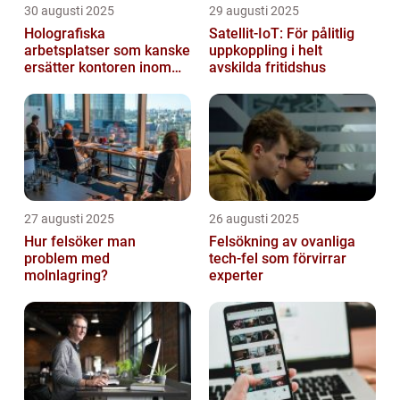
30 augusti 2025
29 augusti 2025
Holografiska
Satellit‑IoT: För pålitlig
arbetsplatser som kanske
uppkoppling i helt
ersätter kontoren inom
avskilda fritidshus
fem år
27 augusti 2025
26 augusti 2025
Hur felsöker man
Felsökning av ovanliga
problem med
tech‑fel som förvirrar
molnlagring?
experter