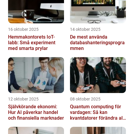
16 oktober 2025
14 oktober 2025
Hemmakontorets IoT-
De mest använda
labb: Små experiment
databashanteringsprogra
med smarta prylar
mmen
12 oktober 2025
08 oktober 2025
Självkörande ekonomi:
Quantum computing för
Hur AI påverkar handel
vardagen: Så kan
och finansiella marknader
kvantdatorer förändra allt
från spel till sjukvård