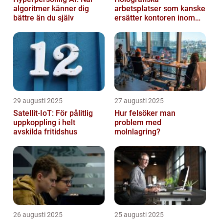
algoritmer känner dig
arbetsplatser som kanske
bättre än du själv
ersätter kontoren inom
fem år
29 augusti 2025
27 augusti 2025
Satellit‑IoT: För pålitlig
Hur felsöker man
uppkoppling i helt
problem med
avskilda fritidshus
molnlagring?
26 augusti 2025
25 augusti 2025