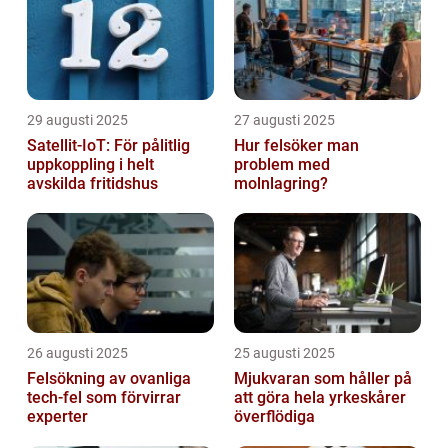
29 augusti 2025
27 augusti 2025
Satellit‑IoT: För pålitlig
Hur felsöker man
uppkoppling i helt
problem med
avskilda fritidshus
molnlagring?
26 augusti 2025
25 augusti 2025
Felsökning av ovanliga
Mjukvaran som håller på
tech‑fel som förvirrar
att göra hela yrkeskårer
experter
överflödiga