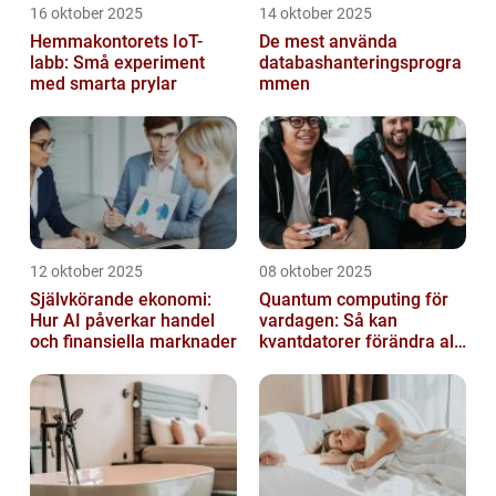
16 oktober 2025
14 oktober 2025
Hemmakontorets IoT-
De mest använda
labb: Små experiment
databashanteringsprogra
med smarta prylar
mmen
12 oktober 2025
08 oktober 2025
Självkörande ekonomi:
Quantum computing för
Hur AI påverkar handel
vardagen: Så kan
och finansiella marknader
kvantdatorer förändra allt
från spel till sjukvård