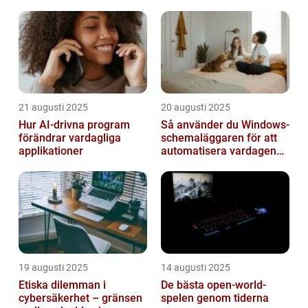
sorterar dem
21 augusti 2025
20 augusti 2025
Hur AI-drivna program
Så använder du Windows-
förändrar vardagliga
schemaläggaren för att
applikationer
automatisera vardagen
smart
19 augusti 2025
14 augusti 2025
Etiska dilemman i
De bästa open-world-
cybersäkerhet – gränsen
spelen genom tiderna