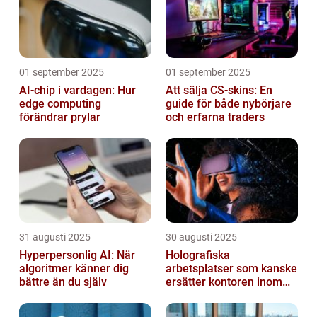
01 september 2025
01 september 2025
AI-chip i vardagen: Hur
Att sälja CS-skins: En
edge computing
guide för både nybörjare
förändrar prylar
och erfarna traders
31 augusti 2025
30 augusti 2025
Hyperpersonlig AI: När
Holografiska
algoritmer känner dig
arbetsplatser som kanske
bättre än du själv
ersätter kontoren inom
fem år