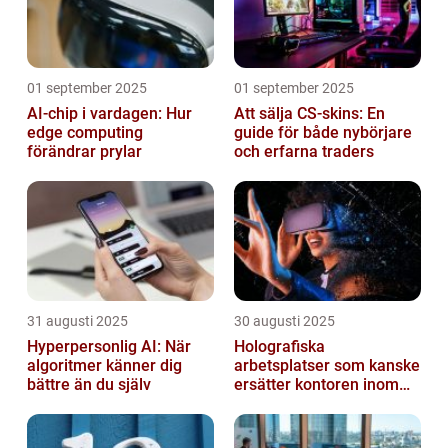
01 september 2025
01 september 2025
AI-chip i vardagen: Hur
Att sälja CS-skins: En
edge computing
guide för både nybörjare
förändrar prylar
och erfarna traders
31 augusti 2025
30 augusti 2025
Hyperpersonlig AI: När
Holografiska
algoritmer känner dig
arbetsplatser som kanske
bättre än du själv
ersätter kontoren inom
fem år