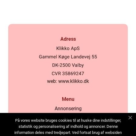
Adress
web:
www.klikko.dk
Menu
Annonsering
Om oss
På vores website bruges cookies til at huske dine indstillinger,
Cookies
statistik og personalisering af indhold og annoncer. Denne
information deles med tredjepart. Ved fortsat brug af websiden
Kontakta oss