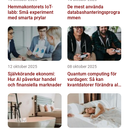
Hemmakontorets IoT-
De mest använda
labb: Små experiment
databashanteringsprogra
med smarta prylar
mmen
12 oktober 2025
08 oktober 2025
Självkörande ekonomi:
Quantum computing för
Hur AI påverkar handel
vardagen: Så kan
och finansiella marknader
kvantdatorer förändra allt
från spel till sjukvård