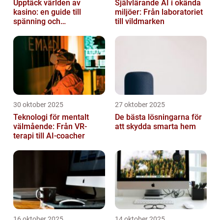
Upptäck världen av
Självlärande AI i okända
kasino: en guide till
miljöer: Från laboratoriet
spänning och
till vildmarken
underhållning
30 oktober 2025
27 oktober 2025
Teknologi för mentalt
De bästa lösningarna för
välmående: Från VR-
att skydda smarta hem
terapi till AI-coacher
16 oktober 2025
14 oktober 2025