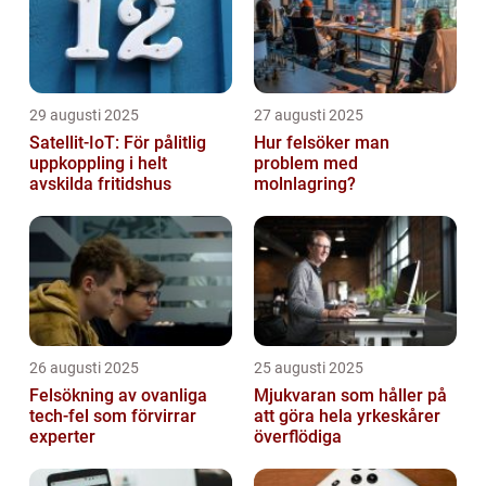
29 augusti 2025
27 augusti 2025
Satellit‑IoT: För pålitlig
Hur felsöker man
uppkoppling i helt
problem med
avskilda fritidshus
molnlagring?
26 augusti 2025
25 augusti 2025
Felsökning av ovanliga
Mjukvaran som håller på
tech‑fel som förvirrar
att göra hela yrkeskårer
experter
överflödiga