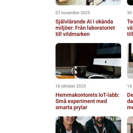
07 november 2025
30
Självlärande AI i okända
Te
miljöer: Från laboratoriet
vä
till vildmarken
ti
16 oktober 2025
14
Hemmakontorets IoT-labb:
De
Små experiment med
da
smarta prylar
m