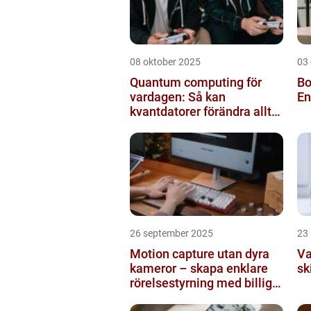
08 oktober 2025
03
Quantum computing för
Bo
vardagen: Så kan
En
kvantdatorer förändra allt
från spel till sjukvård
26 september 2025
23
Motion capture utan dyra
Va
kameror – skapa enklare
sk
rörelsestyrning med billiga
sensorer