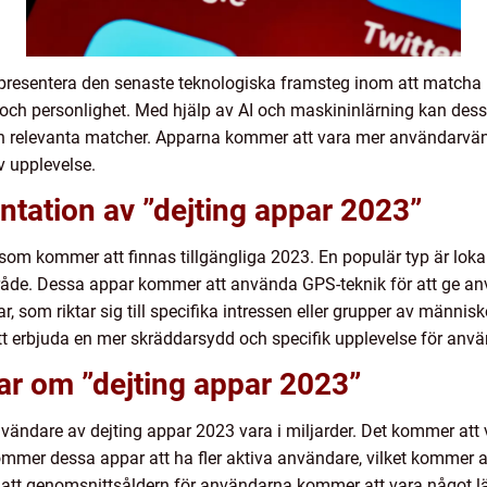
presentera den senaste teknologiska framsteg inom att matcha
ch personlighet. Med hjälp av AI och maskininlärning kan des
h relevanta matcher. Apparna kommer att vara mer användarvänlig
v upplevelse.
tation av ”dejting appar 2023”
ar som kommer att finnas tillgängliga 2023. En populär typ är lo
rområde. Dessa appar kommer att använda GPS-teknik för att ge an
 som riktar sig till specifika intressen eller grupper av människor
t erbjuda en mer skräddarsydd och specifik upplevelse för anv
ar om ”dejting appar 2023”
nvändare av dejting appar 2023 vara i miljarder. Det kommer att 
mer dessa appar att ha fler aktiva användare, vilket kommer att 
gt att genomsnittsåldern för användarna kommer att vara något läg