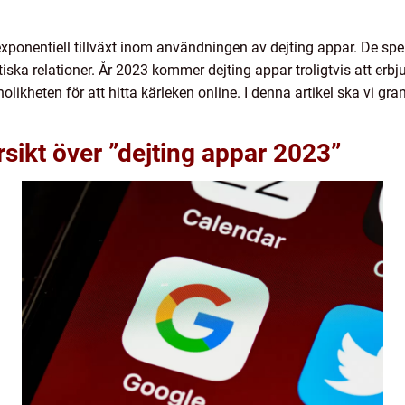
 exponentiell tillväxt inom användningen av dejting appar. De spela
ska relationer. År 2023 kommer dejting appar troligtvis att er
nolikheten för att hitta kärleken online. I denna artikel ska vi
sikt över ”dejting appar 2023”