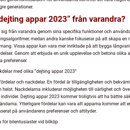
re generationer.
 ”dejting appar 2023” från varandra?
a sig från varandra genom sina specifika funktioner och använd
ngsalgoritmer, medan andra kanske fokuserar på att skapa en m
nemang. Vissa appar kan vara mer inriktade på att bygga långvar
bindelser. Genom att erbjuda en unik upplevelse och betona olika
a preferenser.
kdelar med olika ”dejting appar 2023”
fördelar och nackdelar. En fördel är tillgängligheten och bekväm
elst. Nackdelarna inkluderar möjligheten till oärlighet och öve
iga individer. Dejting appar 2023 kommer troligtvis att ha bättre s
ändarna. Ytterligare fördelar kan vara att apparna kommer att e
aserat på användarens preferenser och attityder.
för bilentusiaster vid bilköp