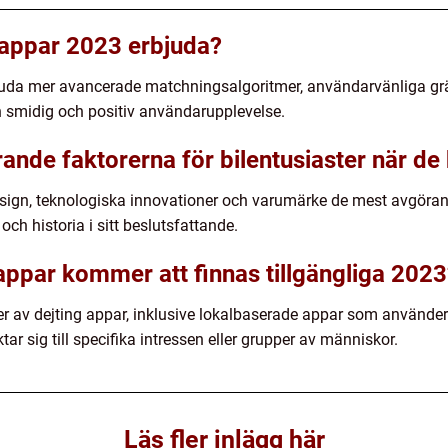
 appar 2023 erbjuda?
juda mer avancerade matchningsalgoritmer, användarvänliga grä
n smidig och positiv användarupplevelse.
ande faktorerna för bilentusiaster när de 
design, teknologiska innovationer och varumärke de mest avgörand
och historia i sitt beslutsfattande.
 appar kommer att finnas tillgängliga 202
r av dejting appar, inklusive lokalbaserade appar som använder G
ar sig till specifika intressen eller grupper av människor.
Läs fler inlägg här