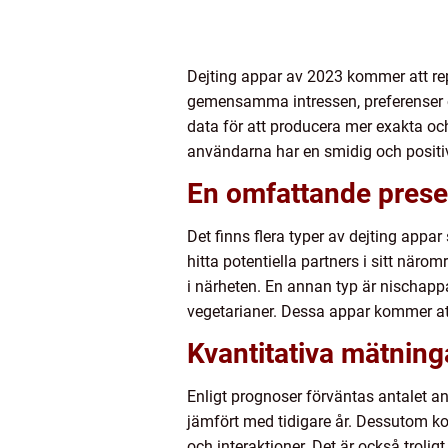
Dejting appar av 2023 kommer att re
gemensamma intressen, preferenser o
data för att producera mer exakta oc
användarna har en smidig och positi
En omfattande presen
Det finns flera typer av dejting app
hitta potentiella partners i sitt nä
i närheten. En annan typ är nischappar,
vegetarianer. Dessa appar kommer at
Kvantitativa mätning
Enligt prognoser förväntas antalet a
jämfört med tidigare år. Dessutom kom
och interaktioner. Det är också troli