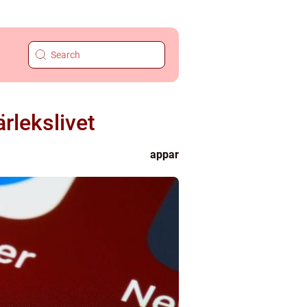
rlekslivet
appar