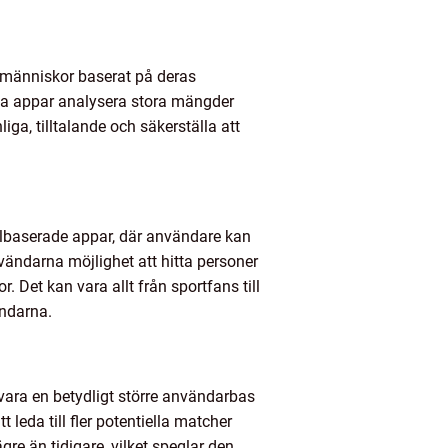
 människor baserat på deras
sa appar analysera stora mängder
a, tilltalande och säkerställa att
kalbaserade appar, där användare kan
vändarna möjlighet att hitta personer
. Det kan vara allt från sportfans till
ändarna.
vara en betydligt större användarbas
leda till fler potentiella matcher
re än tidigare, vilket speglar den