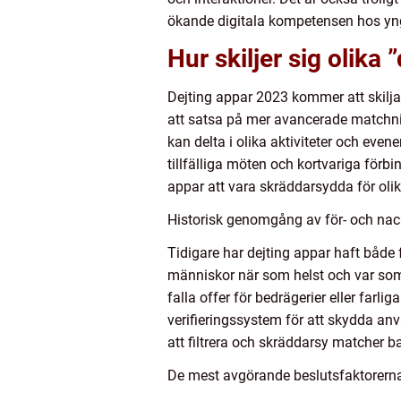
ökande digitala kompetensen hos yng
Hur skiljer sig olika
Dejting appar 2023 kommer att skilj
att satsa på mer avancerade matchni
kan delta i olika aktiviteter och eve
tillfälliga möten och kortvariga för
appar att vara skräddarsydda för olik
Historisk genomgång av för- och nac
Tidigare har dejting appar haft både 
människor när som helst och var som h
falla offer för bedrägerier eller farl
verifieringssystem för att skydda anv
att filtrera och skräddarsy matcher b
De mest avgörande beslutsfaktorerna 