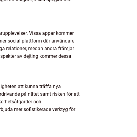
arupplevelser. Vissa appar kommer
er social plattform där användare
iga relationer, medan andra främjar
 aspekter av dejting kommer dessa
ligheten att kunna träffa nya
rdrivande på nätet samt risken för att
äkerhetsåtgärder och
rbjuda mer sofistikerade verktyg för