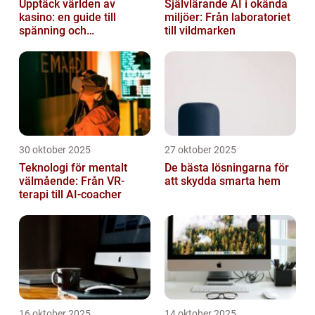
Upptäck världen av
Självlärande AI i okända
kasino: en guide till
miljöer: Från laboratoriet
spänning och
till vildmarken
underhållning
30 oktober 2025
27 oktober 2025
Teknologi för mentalt
De bästa lösningarna för
välmående: Från VR-
att skydda smarta hem
terapi till AI-coacher
16 oktober 2025
14 oktober 2025