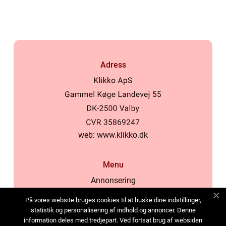
Adress
web:
www.klikko.dk
Menu
Annonsering
Om oss
På vores website bruges cookies til at huske dine indstillinger,
Cookies
statistik og personalisering af indhold og annoncer. Denne
information deles med tredjepart. Ved fortsat brug af websiden
Kontakta oss