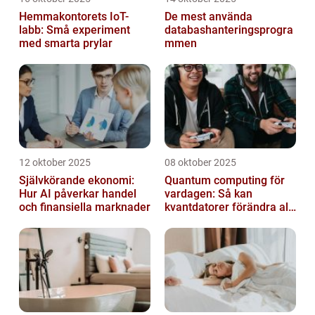
Hemmakontorets IoT-
De mest använda
labb: Små experiment
databashanteringsprogra
med smarta prylar
mmen
12 oktober 2025
08 oktober 2025
Självkörande ekonomi:
Quantum computing för
Hur AI påverkar handel
vardagen: Så kan
och finansiella marknader
kvantdatorer förändra allt
från spel till sjukvård