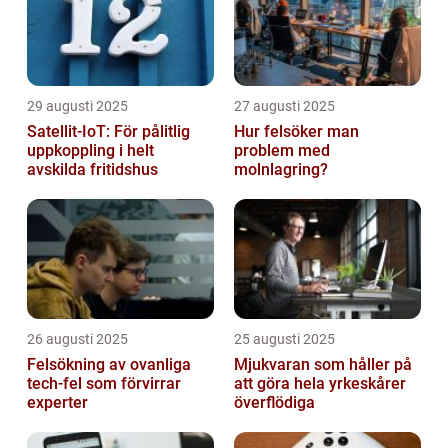
29 augusti 2025
27 augusti 2025
Satellit‑IoT: För pålitlig
Hur felsöker man
uppkoppling i helt
problem med
avskilda fritidshus
molnlagring?
26 augusti 2025
25 augusti 2025
Felsökning av ovanliga
Mjukvaran som håller på
tech‑fel som förvirrar
att göra hela yrkeskårer
experter
överflödiga