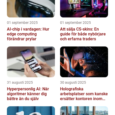
01 september 2025
01 september 2025
AI-chip i vardagen: Hur
Att sälja CS-skins: En
edge computing
guide för både nybörjare
förändrar prylar
och erfarna traders
31 augusti 2025
30 augusti 2025
Hyperpersonlig AI: När
Holografiska
algoritmer känner dig
arbetsplatser som kanske
bättre än du själv
ersätter kontoren inom
fem år