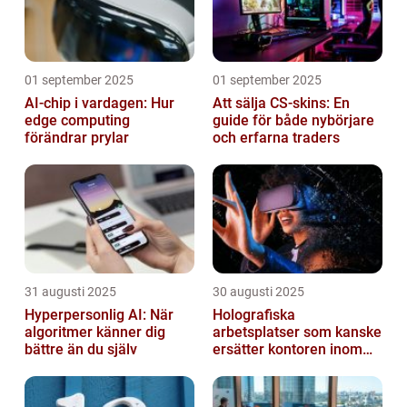
01 september 2025
01 september 2025
AI-chip i vardagen: Hur
Att sälja CS-skins: En
edge computing
guide för både nybörjare
förändrar prylar
och erfarna traders
31 augusti 2025
30 augusti 2025
Hyperpersonlig AI: När
Holografiska
algoritmer känner dig
arbetsplatser som kanske
bättre än du själv
ersätter kontoren inom
fem år