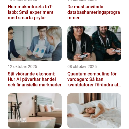
Hemmakontorets IoT-
De mest använda
labb: Små experiment
databashanteringsprogra
med smarta prylar
mmen
12 oktober 2025
08 oktober 2025
Självkörande ekonomi:
Quantum computing för
Hur AI påverkar handel
vardagen: Så kan
och finansiella marknader
kvantdatorer förändra allt
från spel till sjukvård