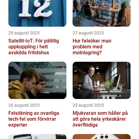
29 augusti 2025
27 augusti 2025
Satellit‑IoT: För pålitlig
Hur felsöker man
uppkoppling i helt
problem med
avskilda fritidshus
molnlagring?
26 augusti 2025
25 augusti 2025
Felsökning av ovanliga
Mjukvaran som håller på
tech‑fel som förvirrar
att göra hela yrkeskårer
experter
överflödiga