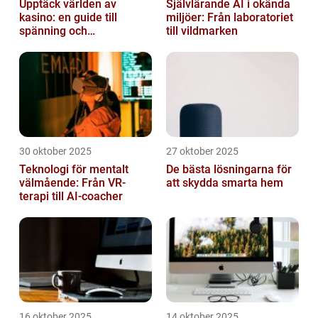
Upptäck världen av
Självlärande AI i okända
kasino: en guide till
miljöer: Från laboratoriet
spänning och
till vildmarken
underhållning
30 oktober 2025
27 oktober 2025
Teknologi för mentalt
De bästa lösningarna för
välmående: Från VR-
att skydda smarta hem
terapi till AI-coacher
16 oktober 2025
14 oktober 2025