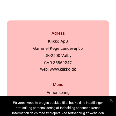
Adress
web:
www.klikko.dk
Menu
Annonsering
Om oss
På vores website bruges cookies til at huske dine indstillinger,
Cookies
statistik og personalisering af indhold og annoncer. Denne
information deles med tredjepart. Ved fortsat brug af websiden
Kontakta oss