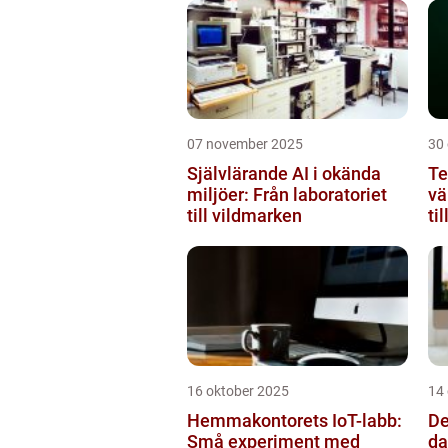
07 november 2025
30
Självlärande AI i okända
Te
miljöer: Från laboratoriet
vä
till vildmarken
ti
16 oktober 2025
14
Hemmakontorets IoT-labb:
De
Små experiment med
da