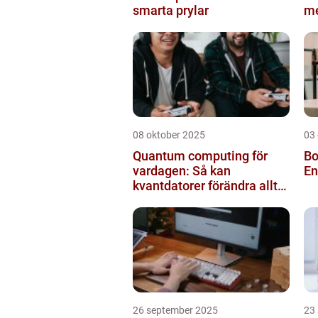
smarta prylar
m
08 oktober 2025
03
Quantum computing för
Bo
vardagen: Så kan
En
kvantdatorer förändra allt
från spel till sjukvård
26 september 2025
23