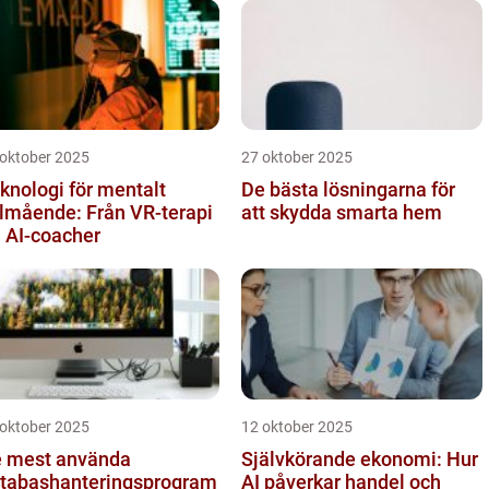
 oktober 2025
27 oktober 2025
knologi för mentalt
De bästa lösningarna för
lmående: Från VR-terapi
att skydda smarta hem
ll AI-coacher
 oktober 2025
12 oktober 2025
 mest använda
Självkörande ekonomi: Hur
tabashanteringsprogram
AI påverkar handel och