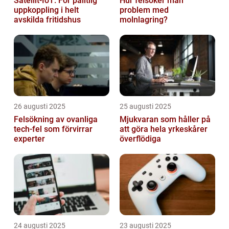
Satellit‑IoT: För pålitlig
Hur felsöker man
uppkoppling i helt
problem med
avskilda fritidshus
molnlagring?
26 augusti 2025
25 augusti 2025
Felsökning av ovanliga
Mjukvaran som håller på
tech‑fel som förvirrar
att göra hela yrkeskårer
experter
överflödiga
24 augusti 2025
23 augusti 2025