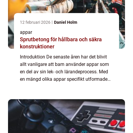
12 februari 2026
Daniel Holm
appar
Sprutbetong för hållbara och säkra
konstruktioner
Introduktion De senaste åren har det blivit
allt vanligare att barn använder appar som
en del av sin lek- och lärandeprocess. Med
en mängd olika appar specifikt utformade
för barn, har digital teknik blivit en integrerad
del av deras vardag. Denna ar...