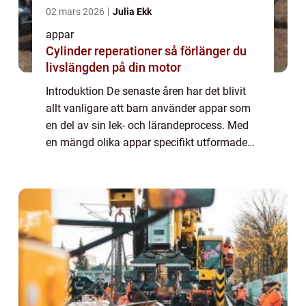
02 mars 2026
Julia Ekk
appar
Cylinder reperationer så förlänger du
livslängden på din motor
Introduktion De senaste åren har det blivit
allt vanligare att barn använder appar som
en del av sin lek- och lärandeprocess. Med
en mängd olika appar specifikt utformade
för barn, har digital teknik blivit en integrerad
del av deras vardag. Denna ar...