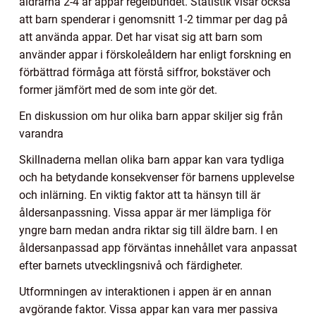
åldrarna 2-4 år appar regelbundet. Statistik visar också
att barn spenderar i genomsnitt 1-2 timmar per dag på
att använda appar. Det har visat sig att barn som
använder appar i förskoleåldern har enligt forskning en
förbättrad förmåga att förstå siffror, bokstäver och
former jämfört med de som inte gör det.
En diskussion om hur olika barn appar skiljer sig från
varandra
Skillnaderna mellan olika barn appar kan vara tydliga
och ha betydande konsekvenser för barnens upplevelse
och inlärning. En viktig faktor att ta hänsyn till är
åldersanpassning. Vissa appar är mer lämpliga för
yngre barn medan andra riktar sig till äldre barn. I en
åldersanpassad app förväntas innehållet vara anpassat
efter barnets utvecklingsnivå och färdigheter.
Utformningen av interaktionen i appen är en annan
avgörande faktor. Vissa appar kan vara mer passiva