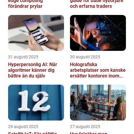
edge computing
guide för både nybörjare
förändrar prylar
och erfarna traders
31 augusti 2025
30 augusti 2025
Hyperpersonlig AI: När
Holografiska
algoritmer känner dig
arbetsplatser som kanske
bättre än du själv
ersätter kontoren inom
fem år
29 augusti 2025
27 augusti 2025