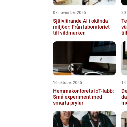
07 november 2025
30
Självlärande AI i okända
Te
miljöer: Från laboratoriet
vä
till vildmarken
ti
16 oktober 2025
14
Hemmakontorets IoT-labb:
De
Små experiment med
da
smarta prylar
m