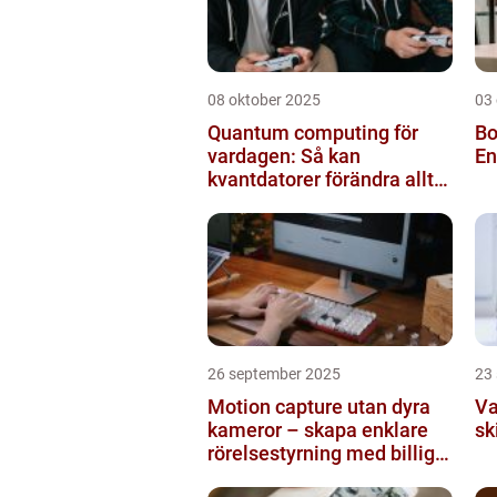
08 oktober 2025
03
Quantum computing för
Bo
vardagen: Så kan
En
kvantdatorer förändra allt
från spel till sjukvård
26 september 2025
23
Motion capture utan dyra
Va
kameror – skapa enklare
sk
rörelsestyrning med billiga
sensorer