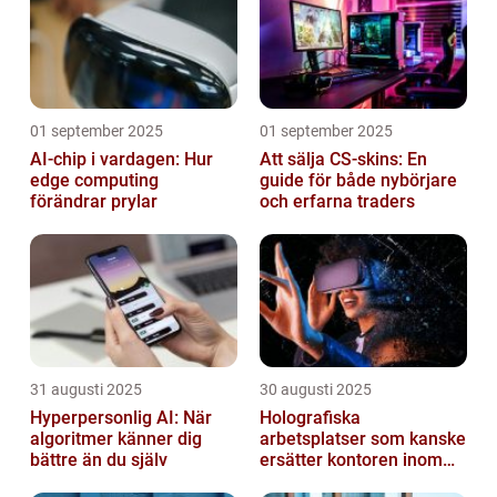
01 september 2025
01 september 2025
AI-chip i vardagen: Hur
Att sälja CS-skins: En
edge computing
guide för både nybörjare
förändrar prylar
och erfarna traders
31 augusti 2025
30 augusti 2025
Hyperpersonlig AI: När
Holografiska
algoritmer känner dig
arbetsplatser som kanske
bättre än du själv
ersätter kontoren inom
fem år