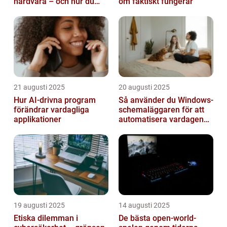
hårdvara – och hur du
om faktiskt fungerar
sorterar dem
21 augusti 2025
20 augusti 2025
Hur AI-drivna program
Så använder du Windows-
förändrar vardagliga
schemaläggaren för att
applikationer
automatisera vardagen
smart
19 augusti 2025
14 augusti 2025
Etiska dilemman i
De bästa open-world-