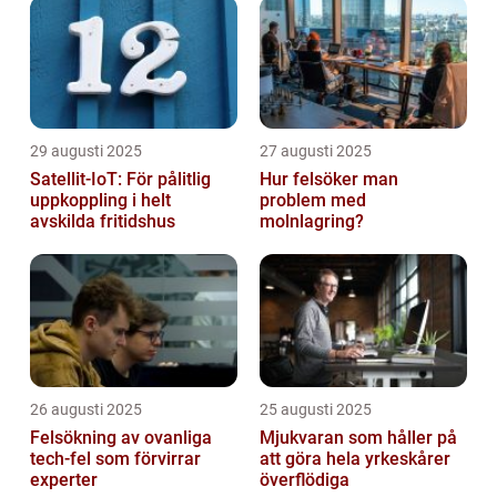
29 augusti 2025
27 augusti 2025
Satellit‑IoT: För pålitlig
Hur felsöker man
uppkoppling i helt
problem med
avskilda fritidshus
molnlagring?
26 augusti 2025
25 augusti 2025
Felsökning av ovanliga
Mjukvaran som håller på
tech‑fel som förvirrar
att göra hela yrkeskårer
experter
överflödiga