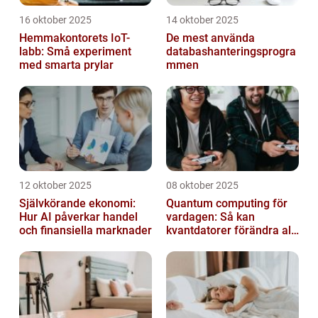
16 oktober 2025
14 oktober 2025
Hemmakontorets IoT-
De mest använda
labb: Små experiment
databashanteringsprogra
med smarta prylar
mmen
12 oktober 2025
08 oktober 2025
Självkörande ekonomi:
Quantum computing för
Hur AI påverkar handel
vardagen: Så kan
och finansiella marknader
kvantdatorer förändra allt
från spel till sjukvård