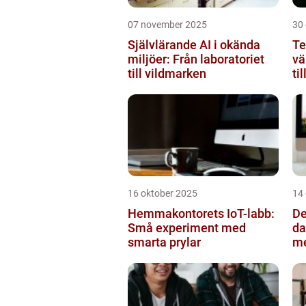
07 november 2025
30
Självlärande AI i okända
Te
miljöer: Från laboratoriet
vä
till vildmarken
ti
16 oktober 2025
14
Hemmakontorets IoT-labb:
De
Små experiment med
da
smarta prylar
m