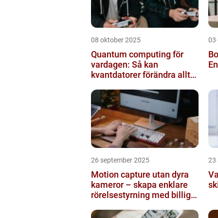
08 oktober 2025
03
Quantum computing för
Bo
vardagen: Så kan
En
kvantdatorer förändra allt
från spel till sjukvård
26 september 2025
23
Motion capture utan dyra
Va
kameror – skapa enklare
sk
rörelsestyrning med billiga
sensorer