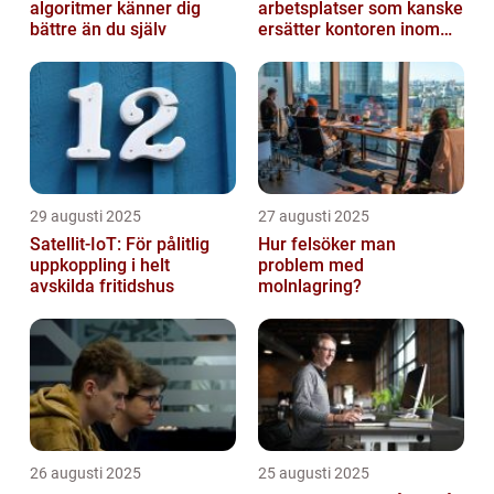
algoritmer känner dig
arbetsplatser som kanske
bättre än du själv
ersätter kontoren inom
fem år
29 augusti 2025
27 augusti 2025
Satellit‑IoT: För pålitlig
Hur felsöker man
uppkoppling i helt
problem med
avskilda fritidshus
molnlagring?
26 augusti 2025
25 augusti 2025