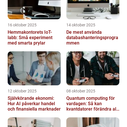
16 oktober 2025
14 oktober 2025
Hemmakontorets IoT-
De mest använda
labb: Små experiment
databashanteringsprogra
med smarta prylar
mmen
12 oktober 2025
08 oktober 2025
Självkörande ekonomi:
Quantum computing för
Hur AI påverkar handel
vardagen: Så kan
och finansiella marknader
kvantdatorer förändra allt
från spel till sjukvård