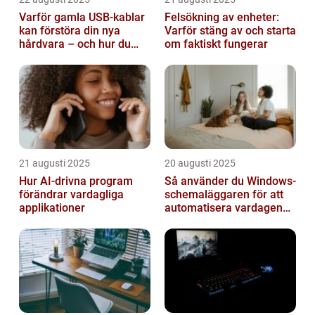
Varför gamla USB-kablar
Felsökning av enheter:
kan förstöra din nya
Varför stäng av och starta
hårdvara – och hur du
om faktiskt fungerar
sorterar dem
21 augusti 2025
20 augusti 2025
Hur AI-drivna program
Så använder du Windows-
förändrar vardagliga
schemaläggaren för att
applikationer
automatisera vardagen
smart