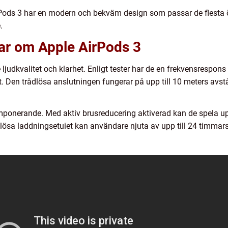
ods 3 har en modern och bekväm design som passar de flesta ö
.
gar om Apple AirPods 3
judkvalitet och klarhet. Enligt tester har de en frekvensrespons p
 Den trådlösa anslutningen fungerar på upp till 10 meters avstånd
imponerande. Med aktiv brusreducering aktiverad kan de spela upp
sa laddningsetuiet kan användare njuta av upp till 24 timmars 