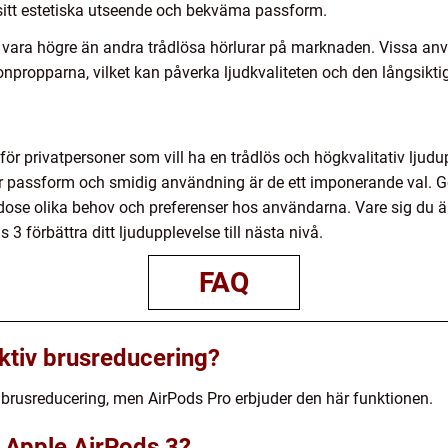
itt estetiska utseende och bekväma passform.
an vara högre än andra trådlösa hörlurar på marknaden. Vissa a
propparna, vilket kan påverka ljudkvaliteten och den långsikt
 för privatpersoner som vill ha en trådlös och högkvalitativ ljud
r passform och smidig användning är de ett imponerande val. G
odose olika behov och preferenser hos användarna. Vare sig du är
 förbättra ditt ljudupplevelse till nästa nivå.
FAQ
ktiv brusreducering?
v brusreducering, men AirPods Pro erbjuder den här funktionen.
r Apple AirPods 3?