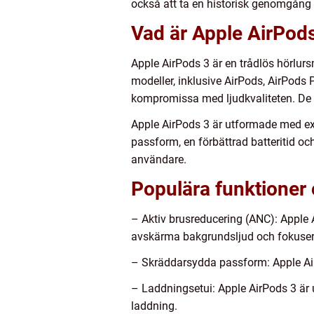
också att ta en historisk genomgång 
Vad är Apple AirPod
Apple AirPods 3 är en trådlös hörlurs
modeller, inklusive AirPods, AirPods
kompromissa med ljudkvaliteten. De 
Apple AirPods 3 är utformade med ex
passform, en förbättrad batteritid och
användare.
Populära funktioner 
– Aktiv brusreducering (ANC): Apple 
avskärma bakgrundsljud och fokusera
– Skräddarsydda passform: Apple AirP
– Laddningsetui: Apple AirPods 3 är u
laddning.