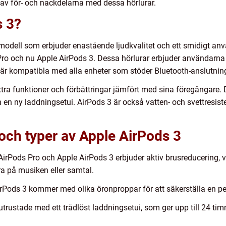
av för- och nackdelarna med dessa hörlurar.
s 3?
modell som erbjuder enastående ljudkvalitet och ett smidigt anvä
 Pro och nu Apple AirPods 3. Dessa hörlurar erbjuder användarna 
är kompatibla med alla enheter som stöder Bluetooth-anslutnin
tra funktioner och förbättringar jämfört med sina föregångare.
 en ny laddningsetui. AirPods 3 är också vatten- och svettresisten
och typer av Apple AirPods 3
AirPods Pro och Apple AirPods 3 erbjuder aktiv brusreducering, v
 på musiken eller samtal.
ods 3 kommer med olika öronproppar för att säkerställa en perf
trustade med ett trådlöst laddningsetui, som ger upp till 24 tim