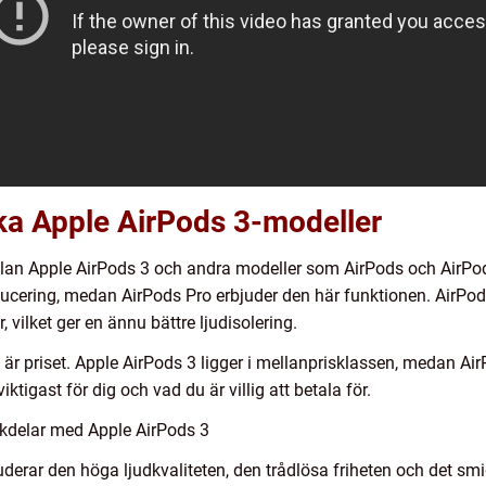
ika Apple AirPods 3-modeller
ellan Apple AirPods 3 och andra modeller som AirPods och AirPod
educering, medan AirPods Pro erbjuder den här funktionen. AirPod
ilket ger en ännu bättre ljudisolering.
r priset. Apple AirPods 3 ligger i mellanprisklassen, medan AirPod
ktigast för dig och vad du är villig att betala för.
kdelar med Apple AirPods 3
derar den höga ljudkvaliteten, den trådlösa friheten och det sm