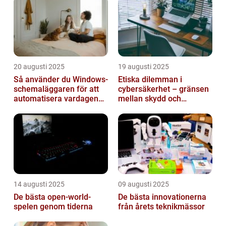
20 augusti 2025
19 augusti 2025
Så använder du Windows-
Etiska dilemman i
schemaläggaren för att
cybersäkerhet – gränsen
automatisera vardagen
mellan skydd och
smart
övervakning
14 augusti 2025
09 augusti 2025
De bästa open-world-
De bästa innovationerna
spelen genom tiderna
från årets teknikmässor