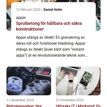
12 februari 2026
Daniel Holm
appar
Sprutbetong för hållbara och säkra
konstruktioner
Appar stängs av direkt: En granskning av
deras roll och funktioner Inledning: Appar
stängs av direkt (även känt som ”instant
apps”) är en revolutionerande teknik som
gör det möjligt för användare att använda
appar utan att behöva ladda ne...
11 december 2025
27 november 2025
Retroinnovation: Hur
Utforska IT i Markaryd: En