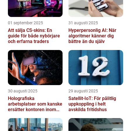
01 september 2025
31 augusti 2025
Att sälja CS-skins: En
Hyperpersonlig AI: När
guide för både nybörjare
algoritmer känner dig
och erfarna traders
bättre än du själv
30 augusti 2025
29 augusti 2025
Holografiska
Satellit‑IoT: För pålitlig
arbetsplatser som kanske
uppkoppling i helt
ersätter kontoren inom
avskilda fritidshus
fem år