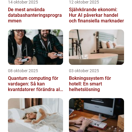
14 oktober 2025
12 oktober 2025
De mest använda
Självkörande ekonomi:
databashanteringsprogra
Hur AI påverkar handel
mmen
och finansiella marknader
08 oktober 2025
03 oktober 2025
Quantum computing för
Bokningssystem för
vardagen: Så kan
hotell: En smart
kvantdatorer förändra allt
helhetslösning
från spel till sjukvård