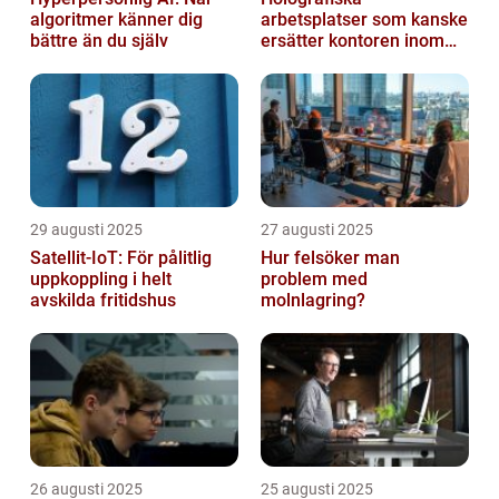
algoritmer känner dig
arbetsplatser som kanske
bättre än du själv
ersätter kontoren inom
fem år
29 augusti 2025
27 augusti 2025
Satellit‑IoT: För pålitlig
Hur felsöker man
uppkoppling i helt
problem med
avskilda fritidshus
molnlagring?
26 augusti 2025
25 augusti 2025