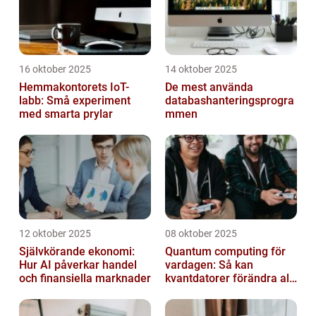
16 oktober 2025
14 oktober 2025
Hemmakontorets IoT-
De mest använda
labb: Små experiment
databashanteringsprogra
med smarta prylar
mmen
12 oktober 2025
08 oktober 2025
Självkörande ekonomi:
Quantum computing för
Hur AI påverkar handel
vardagen: Så kan
och finansiella marknader
kvantdatorer förändra allt
från spel till sjukvård