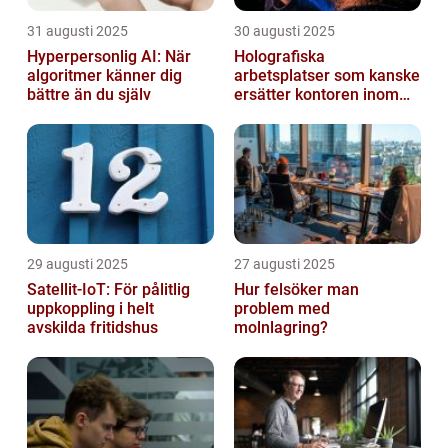
31 augusti 2025
30 augusti 2025
Hyperpersonlig AI: När
Holografiska
algoritmer känner dig
arbetsplatser som kanske
bättre än du själv
ersätter kontoren inom
fem år
29 augusti 2025
27 augusti 2025
Satellit‑IoT: För pålitlig
Hur felsöker man
uppkoppling i helt
problem med
avskilda fritidshus
molnlagring?