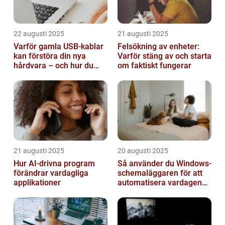
22 augusti 2025
21 augusti 2025
Varför gamla USB-kablar
Felsökning av enheter:
kan förstöra din nya
Varför stäng av och starta
hårdvara – och hur du
om faktiskt fungerar
sorterar dem
21 augusti 2025
20 augusti 2025
Hur AI-drivna program
Så använder du Windows-
förändrar vardagliga
schemaläggaren för att
applikationer
automatisera vardagen
smart