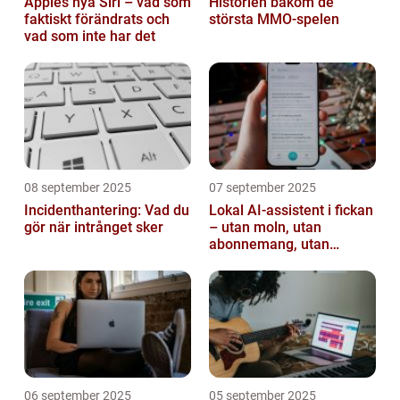
Apples nya Siri – vad som
Historien bakom de
faktiskt förändrats och
största MMO-spelen
vad som inte har det
08 september 2025
07 september 2025
Incidenthantering: Vad du
Lokal AI-assistent i fickan
gör när intrånget sker
– utan moln, utan
abonnemang, utan
avlyssning
06 september 2025
05 september 2025