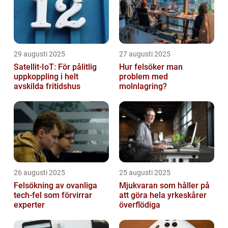
29 augusti 2025
27 augusti 2025
Satellit‑IoT: För pålitlig
Hur felsöker man
uppkoppling i helt
problem med
avskilda fritidshus
molnlagring?
26 augusti 2025
25 augusti 2025
Felsökning av ovanliga
Mjukvaran som håller på
tech‑fel som förvirrar
att göra hela yrkeskårer
experter
överflödiga