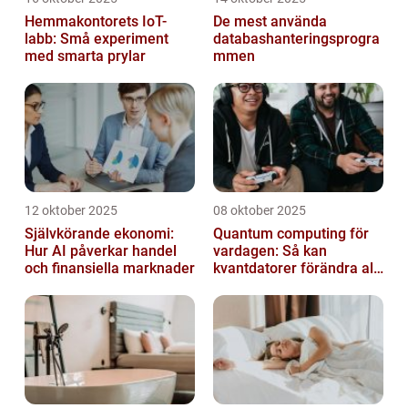
Hemmakontorets IoT-
De mest använda
labb: Små experiment
databashanteringsprogra
med smarta prylar
mmen
12 oktober 2025
08 oktober 2025
Självkörande ekonomi:
Quantum computing för
Hur AI påverkar handel
vardagen: Så kan
och finansiella marknader
kvantdatorer förändra allt
från spel till sjukvård