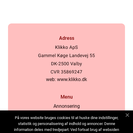
Adress
web:
www.klikko.dk
Menu
Annonsering
Om oss
På vores website bruges cookies til at huske dine indstillinger,
Cookies
statistik og personalisering af indhold og annoncer. Denne
information deles med tredjepart. Ved fortsat brug af websiden
Kontakta oss