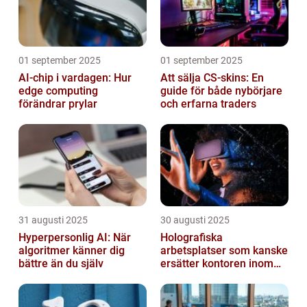
01 september 2025
01 september 2025
AI-chip i vardagen: Hur
Att sälja CS-skins: En
edge computing
guide för både nybörjare
förändrar prylar
och erfarna traders
31 augusti 2025
30 augusti 2025
Hyperpersonlig AI: När
Holografiska
algoritmer känner dig
arbetsplatser som kanske
bättre än du själv
ersätter kontoren inom
fem år