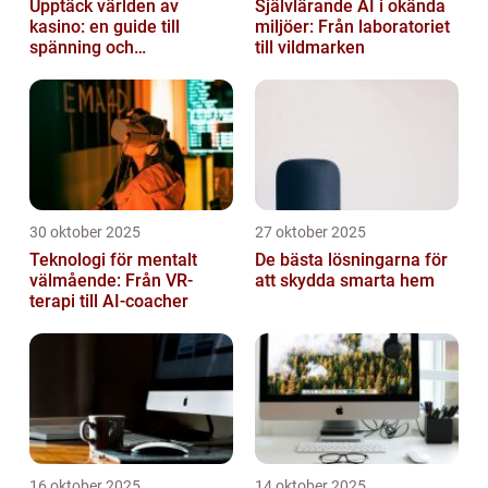
Upptäck världen av
Självlärande AI i okända
kasino: en guide till
miljöer: Från laboratoriet
spänning och
till vildmarken
underhållning
30 oktober 2025
27 oktober 2025
Teknologi för mentalt
De bästa lösningarna för
välmående: Från VR-
att skydda smarta hem
terapi till AI-coacher
16 oktober 2025
14 oktober 2025