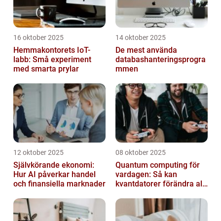
16 oktober 2025
14 oktober 2025
Hemmakontorets IoT-
De mest använda
labb: Små experiment
databashanteringsprogra
med smarta prylar
mmen
12 oktober 2025
08 oktober 2025
Självkörande ekonomi:
Quantum computing för
Hur AI påverkar handel
vardagen: Så kan
och finansiella marknader
kvantdatorer förändra allt
från spel till sjukvård