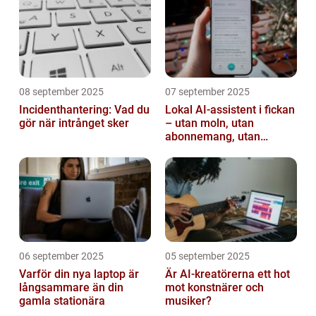
08 september 2025
07 september 2025
Incidenthantering: Vad du
Lokal AI-assistent i fickan
gör när intrånget sker
– utan moln, utan
abonnemang, utan
avlyssning
06 september 2025
05 september 2025
Varför din nya laptop är
Är AI-kreatörerna ett hot
långsammare än din
mot konstnärer och
gamla stationära
musiker?