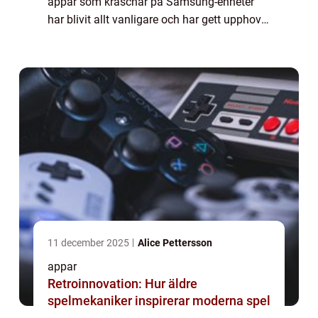
appar som kraschar på Samsung-enheter
har blivit allt vanligare och har gett upphov
till mycket frustration bland användare
världen över. En omfattande presentation ...
11 december 2025
Alice Pettersson
appar
Retroinnovation: Hur äldre
spelmekaniker inspirerar moderna spel