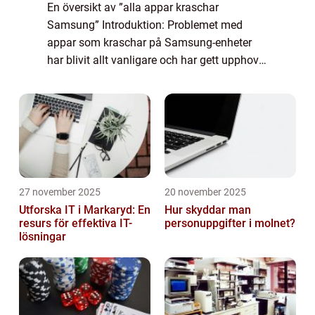
En översikt av ”alla appar kraschar
Samsung” Introduktion: Problemet med
appar som kraschar på Samsung-enheter
har blivit allt vanligare och har gett upphov
till mycket frustration bland användare
världen över. En omfattande presentation ...
27 november 2025
20 november 2025
Utforska IT i Markaryd: En
Hur skyddar man
resurs för effektiva IT-
personuppgifter i molnet?
lösningar