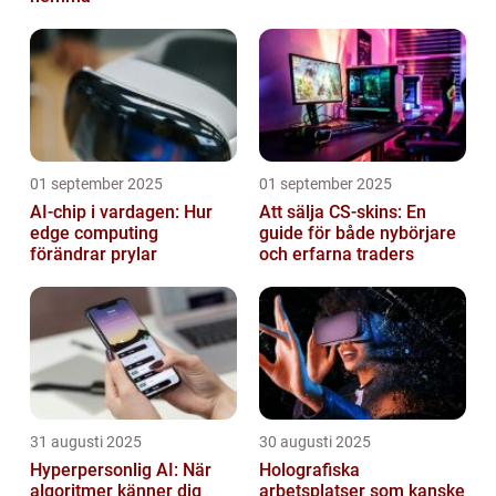
01 september 2025
01 september 2025
AI-chip i vardagen: Hur
Att sälja CS-skins: En
edge computing
guide för både nybörjare
förändrar prylar
och erfarna traders
31 augusti 2025
30 augusti 2025
Hyperpersonlig AI: När
Holografiska
algoritmer känner dig
arbetsplatser som kanske