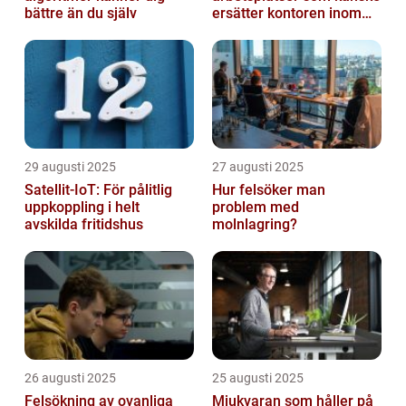
bättre än du själv
ersätter kontoren inom
fem år
29 augusti 2025
27 augusti 2025
Satellit‑IoT: För pålitlig
Hur felsöker man
uppkoppling i helt
problem med
avskilda fritidshus
molnlagring?
26 augusti 2025
25 augusti 2025
Felsökning av ovanliga
Mjukvaran som håller på