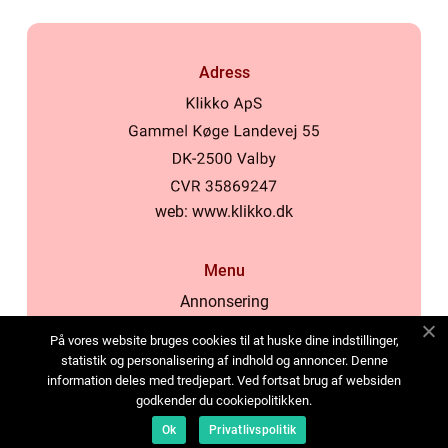
Adress
web:
www.klikko.dk
Menu
Annonsering
Om oss
På vores website bruges cookies til at huske dine indstillinger,
Cookies
statistik og personalisering af indhold og annoncer. Denne
information deles med tredjepart. Ved fortsat brug af websiden
Kontakta oss
godkender du cookiepolitikken.
Sitemap
Ok
Privatlivspolitik